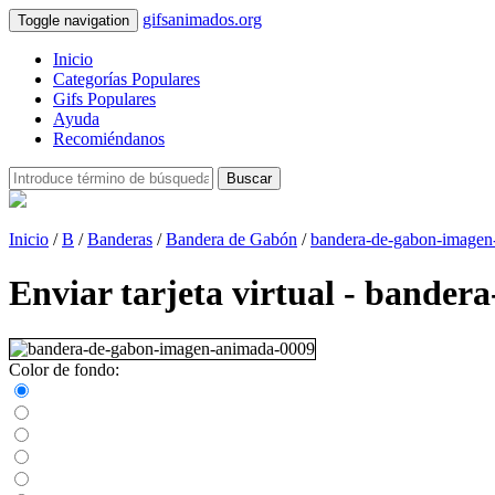
gifsanimados.org
Toggle navigation
Inicio
Categorías Populares
Gifs Populares
Ayuda
Recomiéndanos
Buscar
Inicio
/
B
/
Banderas
/
Bandera de Gabón
/
bandera-de-gabon-imagen
Enviar tarjeta virtual - bande
Color de fondo: