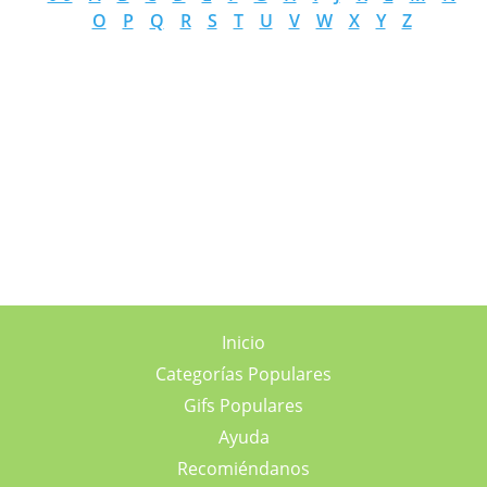
O
P
Q
R
S
T
U
V
W
X
Y
Z
Inicio
Categorías Populares
Gifs Populares
Ayuda
Recomiéndanos