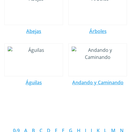
Abejas
Árboles
Águilas
Andando y Caminando
0-9
A
B
C
D
E
F
G
H
I
J
K
L
M
N