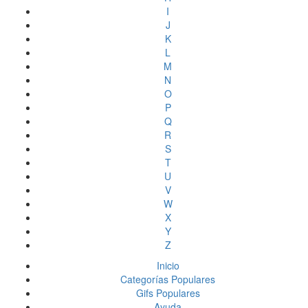
I
J
K
L
M
N
O
P
Q
R
S
T
U
V
W
X
Y
Z
Inicio
Categorías Populares
Gifs Populares
Ayuda