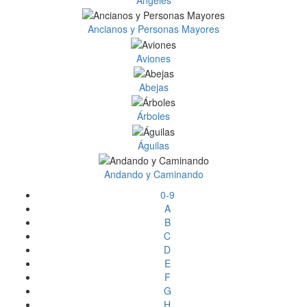
Ancianos y Personas Mayores
Aviones
Abejas
Árboles
Águilas
Andando y Caminando
0-9
A
B
C
D
E
F
G
H