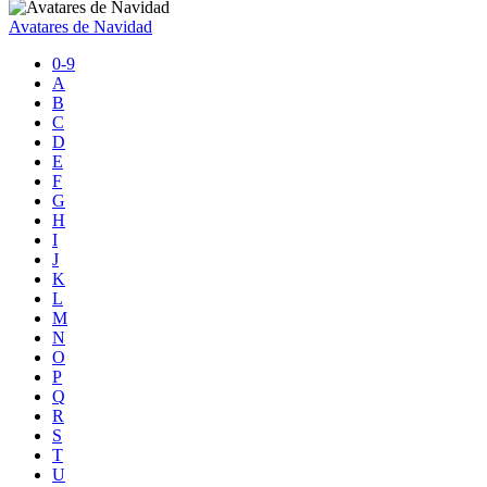
Avatares de Navidad
0-9
A
B
C
D
E
F
G
H
I
J
K
L
M
N
O
P
Q
R
S
T
U