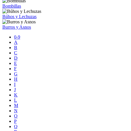
Bombillas
Búhos y Lechuzas
Burros y Asnos
0-9
A
B
C
D
E
F
G
H
I
J
K
L
M
N
O
P
Q