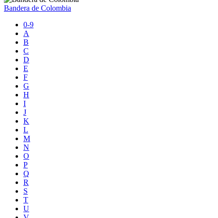
Bandera de Colombia
0-9
A
B
C
D
E
F
G
H
I
J
K
L
M
N
O
P
Q
R
S
T
U
V