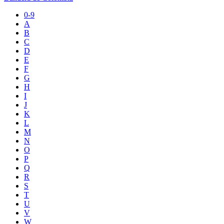
0-9
A
B
C
D
E
F
G
H
I
J
K
L
M
N
O
P
Q
R
S
T
U
V
W