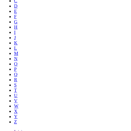
C
D
E
F
G
H
I
J
K
L
M
N
O
P
Q
R
S
T
U
V
W
X
Y
Z