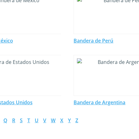
éxico
Bandera de Perú
stados Unidos
Bandera de Argentina
Q
R
S
T
U
V
W
X
Y
Z