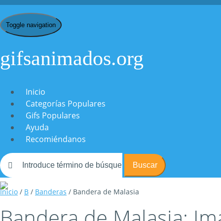
Toggle navigation
gifsanimados.org
Inicio
Categorías Populares
Gifs Populares
Ayuda
Recomiéndanos
Buscar
Inicio
/
B
/
Banderas
/ Bandera de Malasia
Bandera de Malasia: Im