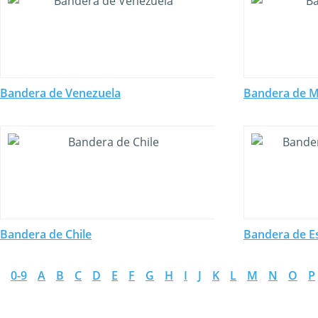
Bandera de Venezuela
Bandera de M
Bandera de Chile
Bandera de E
0-9
A
B
C
D
E
F
G
H
I
J
K
L
M
N
O
P