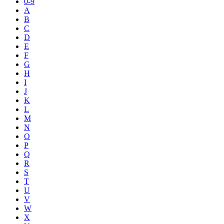
0-9
A
B
C
D
E
F
G
H
I
J
K
L
M
N
O
P
Q
R
S
T
U
V
W
X