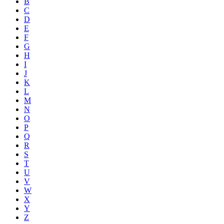
B
C
D
E
F
G
H
I
J
K
L
M
N
O
P
Q
R
S
T
U
V
W
X
Y
Z