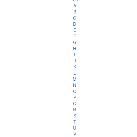
A
B
C
D
E
F
G
H
I
J
K
L
M
N
O
P
Q
R
S
T
U
V