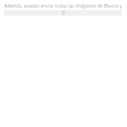
Además, puedes enviar todas las imágenes de Blanco y
Negro como tarjetas de felicitación a tus familiares y
amigos de manera totalmente gratuita e incluso añadir
unas palabras bonitas a tus tarjetas virtuales
personales.
Todos los gifs animados de Blanco y Negro y las
imágenes de Blanco y Negro de esta categoría son
100% gratuitos y no hay ningún cargo adicional por
utilizarlos. En agradecimiento, por favor
recomienda
nuestro servicio
en tu página web o blog. Puedes
encontrar más información al respecto en nuestra
sección de ayuda
.