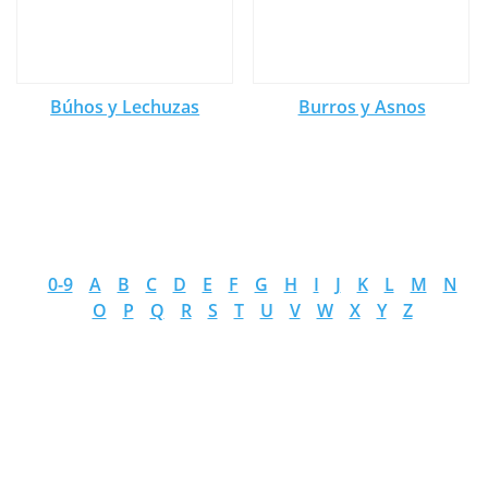
Búhos y Lechuzas
Burros y Asnos
0-9
A
B
C
D
E
F
G
H
I
J
K
L
M
N
O
P
Q
R
S
T
U
V
W
X
Y
Z