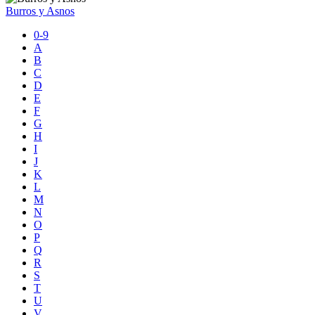
Burros y Asnos
0-9
A
B
C
D
E
F
G
H
I
J
K
L
M
N
O
P
Q
R
S
T
U
V