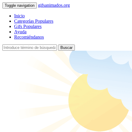
gifsanimados.org
Toggle navigation
Inicio
Categorías Populares
Gifs Populares
Ayuda
Recomiéndanos
Buscar