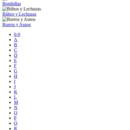
Bombillas
Búhos y Lechuzas
Burros y Asnos
0-9
A
B
C
D
E
F
G
H
I
J
K
L
M
N
O
P
Q
R