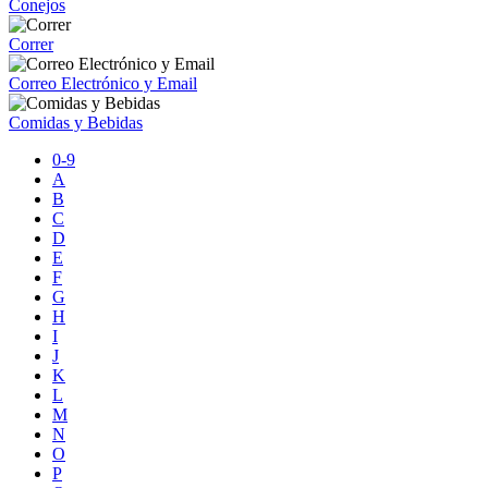
Conejos
Correr
Correo Electrónico y Email
Comidas y Bebidas
0-9
A
B
C
D
E
F
G
H
I
J
K
L
M
N
O
P