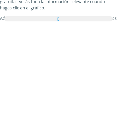
gratuita - verás toda la información relevante cuando
hagas clic en el gráfico.
Además, puedes enviar todas las imágenes de Cumpleaños
como tarjetas de felicitación a tus familiares y amigos de
manera totalmente gratuita e incluso añadir unas palabras
bonitas a tus tarjetas virtuales personales.
Todos los gifs animados de Cumpleaños y las imágenes de
Cumpleaños de esta categoría son 100% gratuitos y no hay
ningún cargo adicional por utilizarlos. En agradecimiento,
por favor
recomienda nuestro servicio
en tu página web o
blog. Puedes encontrar más información al respecto en
nuestra
sección de ayuda
.