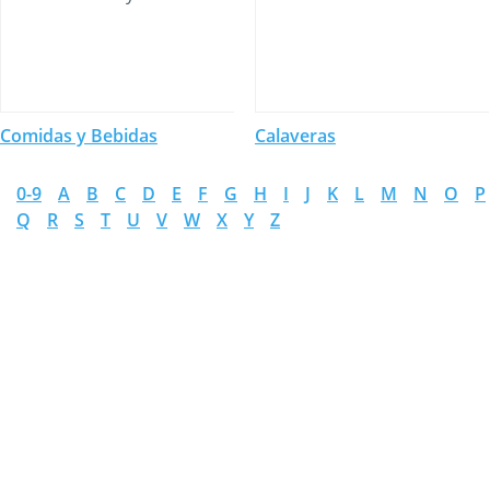
Comidas y Bebidas
Calaveras
0-9
A
B
C
D
E
F
G
H
I
J
K
L
M
N
O
P
Q
R
S
T
U
V
W
X
Y
Z