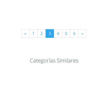
«
1
2
3
4
5
6
»
Categorías Similares