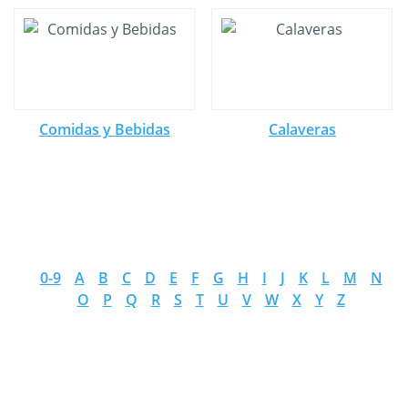
Comidas y Bebidas
Calaveras
0-9
A
B
C
D
E
F
G
H
I
J
K
L
M
N
O
P
Q
R
S
T
U
V
W
X
Y
Z