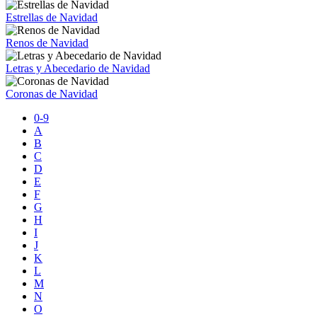
Estrellas de Navidad
Renos de Navidad
Letras y Abecedario de Navidad
Coronas de Navidad
0-9
A
B
C
D
E
F
G
H
I
J
K
L
M
N
O