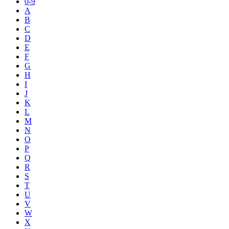
0-9
A
B
C
D
E
F
G
H
I
J
K
L
M
N
O
P
Q
R
S
T
U
V
W
X