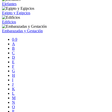
Elefantes
Egipto y Egipcios
Edificios
Embarazadas y Gestación
0-9
A
B
C
D
E
F
G
H
I
J
K
L
M
N
O
P