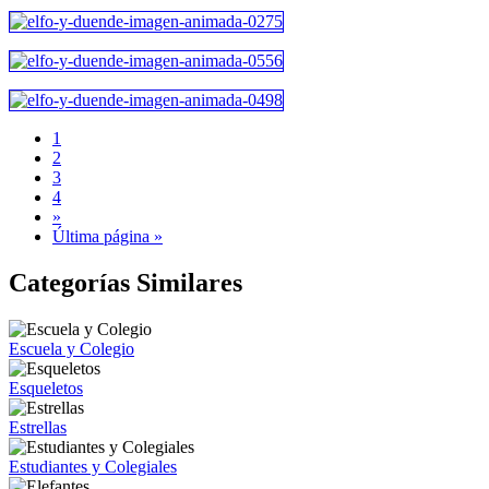
1
2
3
4
»
Última página »
Categorías Similares
Escuela y Colegio
Esqueletos
Estrellas
Estudiantes y Colegiales