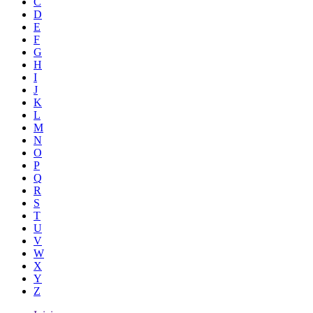
C
D
E
F
G
H
I
J
K
L
M
N
O
P
Q
R
S
T
U
V
W
X
Y
Z