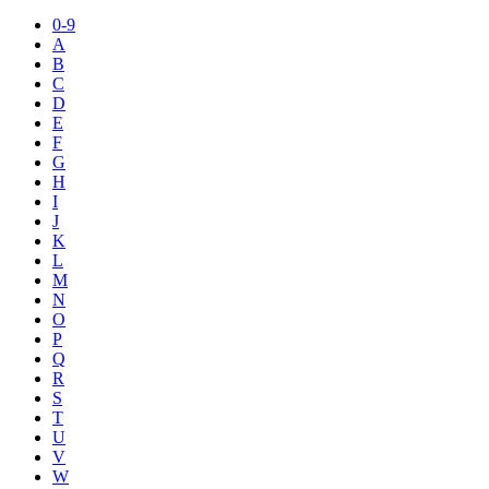
0-9
A
B
C
D
E
F
G
H
I
J
K
L
M
N
O
P
Q
R
S
T
U
V
W