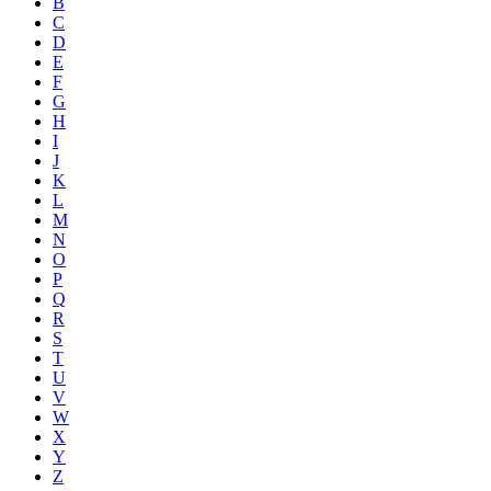
B
C
D
E
F
G
H
I
J
K
L
M
N
O
P
Q
R
S
T
U
V
W
X
Y
Z