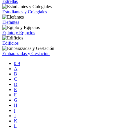
Estrellas
Estudiantes y Colegiales
Elefantes
Egipto y Egipcios
Edificios
Embarazadas y Gestación
0-9
A
B
C
D
E
F
G
H
I
J
K
L