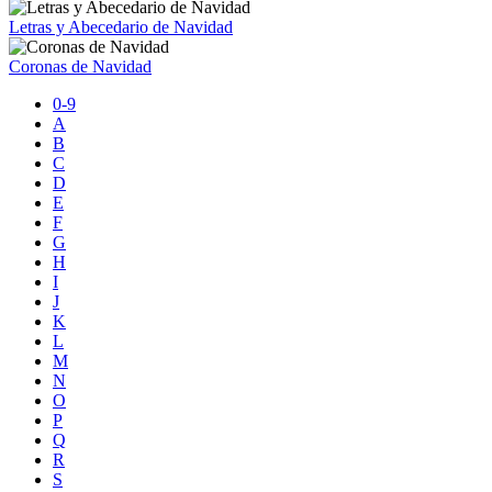
Letras y Abecedario de Navidad
Coronas de Navidad
0-9
A
B
C
D
E
F
G
H
I
J
K
L
M
N
O
P
Q
R
S