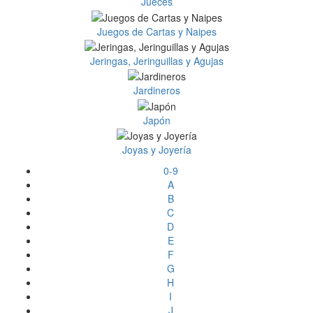
Jueces
Juegos de Cartas y Naipes
Jeringas, Jeringuillas y Agujas
Jardineros
Japón
Joyas y Joyería
0-9
A
B
C
D
E
F
G
H
I
J