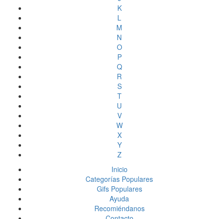
K
L
M
N
O
P
Q
R
S
T
U
V
W
X
Y
Z
Inicio
Categorías Populares
Gifs Populares
Ayuda
Recomiéndanos
Contacto