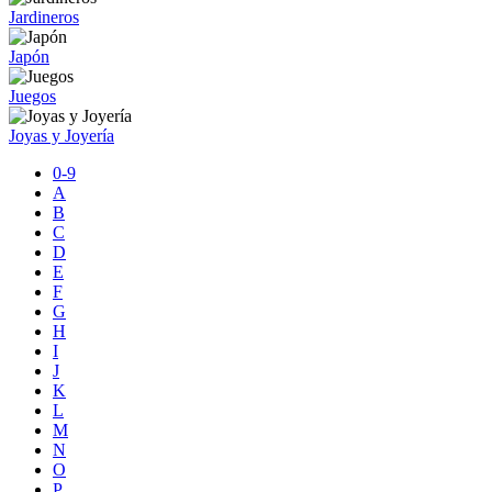
Jardineros
Japón
Juegos
Joyas y Joyería
0-9
A
B
C
D
E
F
G
H
I
J
K
L
M
N
O
P