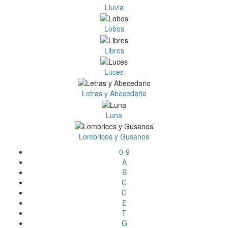
Lluvia
Lobos
Libros
Luces
Letras y Abecedario
Luna
Lombrices y Gusanos
0-9
A
B
C
D
E
F
G