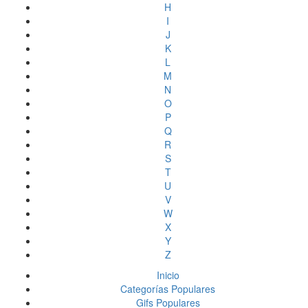
H
I
J
K
L
M
N
O
P
Q
R
S
T
U
V
W
X
Y
Z
Inicio
Categorías Populares
Gifs Populares