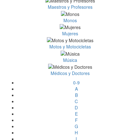
Maestros y Profesores
Monos
Mujeres
Motos y Motocicletas
Música
Médicos y Doctores
0-9
A
B
C
D
E
F
G
H
I