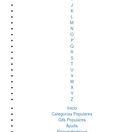
J
K
L
M
N
O
P
Q
R
S
T
U
V
W
X
Y
Z
Inicio
Categorías Populares
Gifs Populares
Ayuda
Recomiéndanos