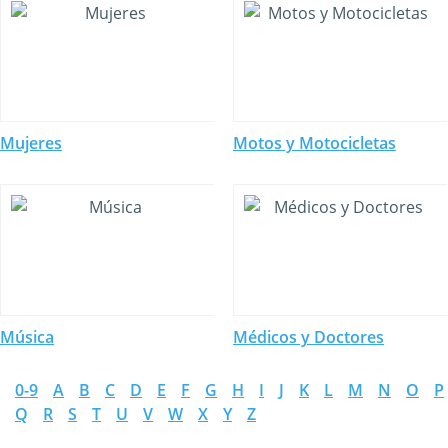
Mujeres
Motos y Motocicletas
Música
Médicos y Doctores
0-9
A
B
C
D
E
F
G
H
I
J
K
L
M
N
O
P
Q
R
S
T
U
V
W
X
Y
Z