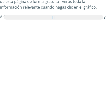
de esta página de forma gratuita - verás toda la
información relevante cuando hagas clic en el gráfico.
Además, puedes enviar todas las imágenes de Monitores y
Pantallas como tarjetas de felicitación a tus familiares y
amigos de manera totalmente gratuita e incluso añadir
unas palabras bonitas a tus tarjetas virtuales personales.
Todos los gifs animados de Monitores y Pantallas y las
imágenes de Monitores y Pantallas de esta categoría son
100% gratuitos y no hay ningún cargo adicional por
utilizarlos. En agradecimiento, por favor
recomienda
nuestro servicio
en tu página web o blog. Puedes
encontrar más información al respecto en nuestra
sección
de ayuda
.