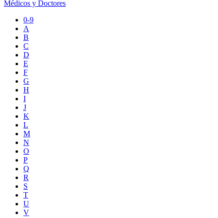
Médicos y Doctores
0-9
A
B
C
D
E
F
G
H
I
J
K
L
M
N
O
P
Q
R
S
T
U
V