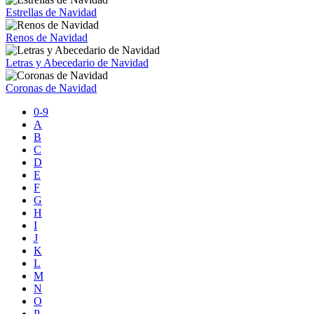
Estrellas de Navidad
Renos de Navidad
Letras y Abecedario de Navidad
Coronas de Navidad
0-9
A
B
C
D
E
F
G
H
I
J
K
L
M
N
O
P