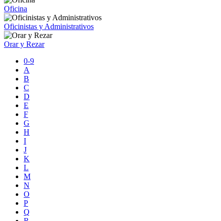
Oficina
Oficinistas y Administrativos
Orar y Rezar
0-9
A
B
C
D
E
F
G
H
I
J
K
L
M
N
O
P
Q
R