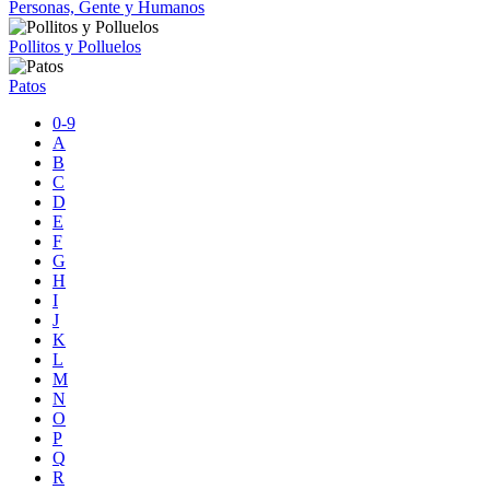
Personas, Gente y Humanos
Pollitos y Polluelos
Patos
0-9
A
B
C
D
E
F
G
H
I
J
K
L
M
N
O
P
Q
R