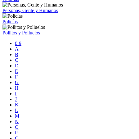
Personas, Gente y Humanos
Policías
Pollitos y Polluelos
0-9
A
B
C
D
E
F
G
H
I
J
K
L
M
N
O
P
Q