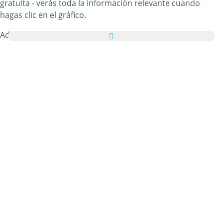
gratuita - verás toda la información relevante cuando
hagas clic en el gráfico.
Además, puedes enviar todas las imágenes de Pedro el
Negro como tarjetas de felicitación a tus familiares y
amigos de manera totalmente gratuita e incluso añadir
unas palabras bonitas a tus tarjetas virtuales personales.
Todos los gifs animados de Pedro el Negro y las imágenes
de Pedro el Negro de esta categoría son 100% gratuitos y
no hay ningún cargo adicional por utilizarlos. En
agradecimiento, por favor
recomienda nuestro servicio
en
tu página web o blog. Puedes encontrar más información
al respecto en nuestra
sección de ayuda
.