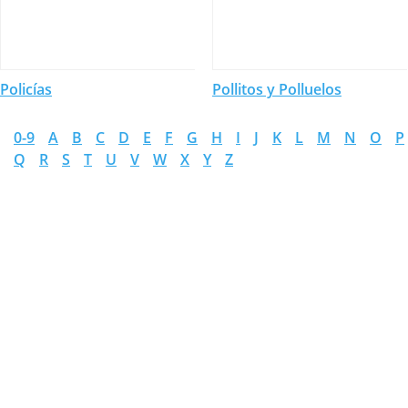
Policías
Pollitos y Polluelos
0-9
A
B
C
D
E
F
G
H
I
J
K
L
M
N
O
P
Q
R
S
T
U
V
W
X
Y
Z