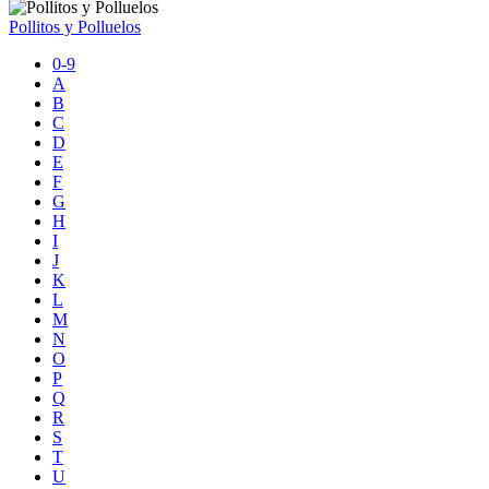
Pollitos y Polluelos
0-9
A
B
C
D
E
F
G
H
I
J
K
L
M
N
O
P
Q
R
S
T
U