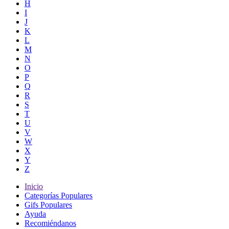
H
I
J
K
L
M
N
O
P
Q
R
S
T
U
V
W
X
Y
Z
Inicio
Categorías Populares
Gifs Populares
Ayuda
Recomiéndanos