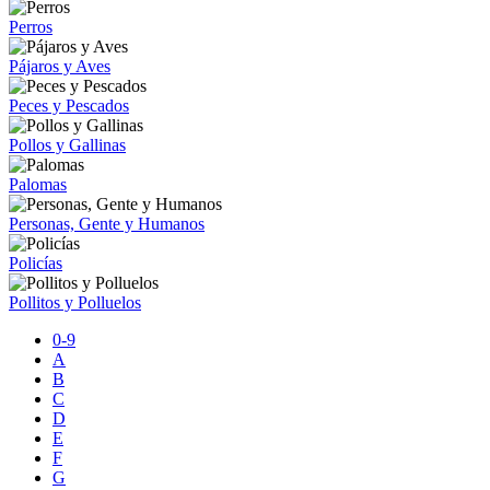
Perros
Pájaros y Aves
Peces y Pescados
Pollos y Gallinas
Palomas
Personas, Gente y Humanos
Policías
Pollitos y Polluelos
0-9
A
B
C
D
E
F
G