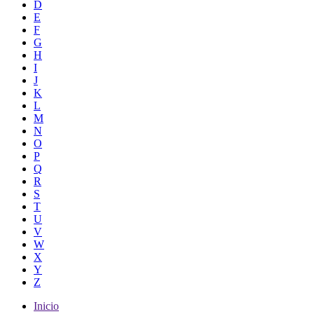
D
E
F
G
H
I
J
K
L
M
N
O
P
Q
R
S
T
U
V
W
X
Y
Z
Inicio