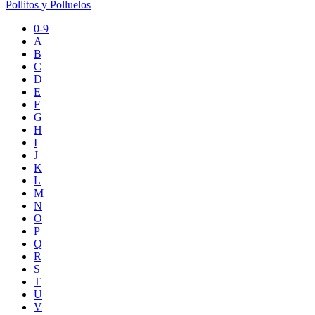
Pollitos y Polluelos
0-9
A
B
C
D
E
F
G
H
I
J
K
L
M
N
O
P
Q
R
S
T
U
V