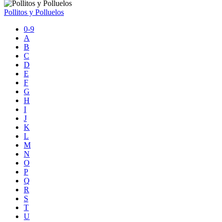
Pollitos y Polluelos
0-9
A
B
C
D
E
F
G
H
I
J
K
L
M
N
O
P
Q
R
S
T
U