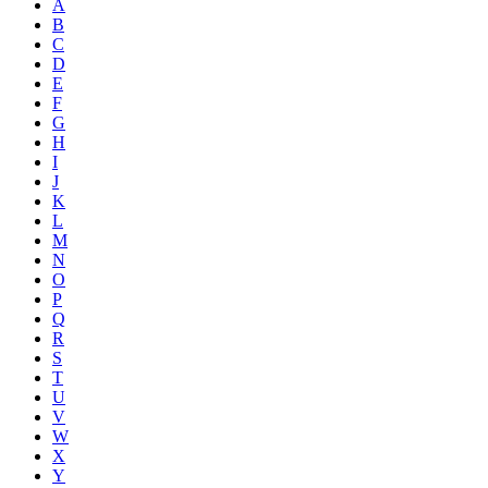
A
B
C
D
E
F
G
H
I
J
K
L
M
N
O
P
Q
R
S
T
U
V
W
X
Y