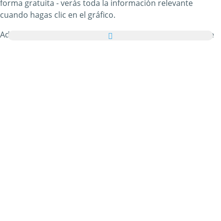
forma gratuita - verás toda la información relevante
cuando hagas clic en el gráfico.
Además, puedes enviar todas las imágenes de Regalos de
Navidad como tarjetas de felicitación a tus familiares y
amigos de manera totalmente gratuita e incluso añadir
unas palabras bonitas a tus tarjetas virtuales personales.
Todos los gifs animados de Regalos de Navidad y las
imágenes de Regalos de Navidad de esta categoría son
100% gratuitos y no hay ningún cargo adicional por
utilizarlos. En agradecimiento, por favor
recomienda
nuestro servicio
en tu página web o blog. Puedes
encontrar más información al respecto en nuestra
sección
de ayuda
.