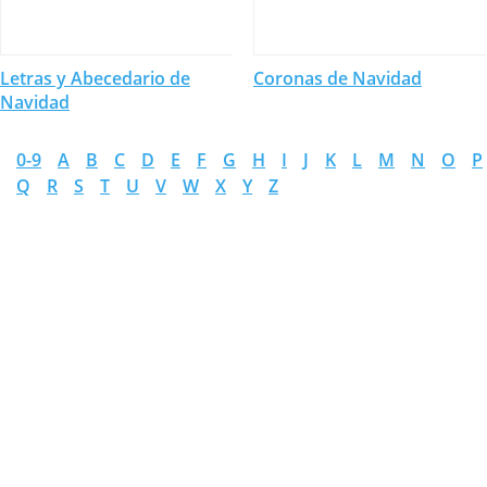
Letras y Abecedario de
Coronas de Navidad
Navidad
0-9
A
B
C
D
E
F
G
H
I
J
K
L
M
N
O
P
Q
R
S
T
U
V
W
X
Y
Z