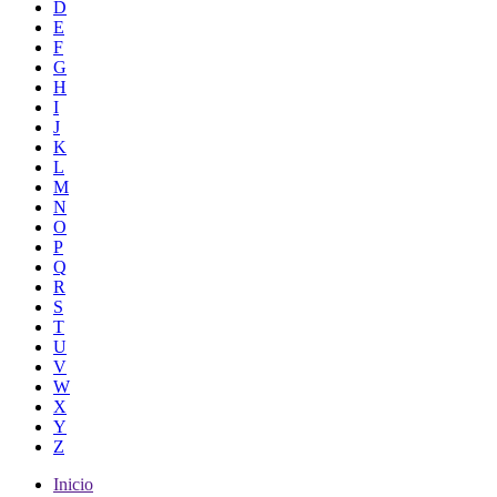
D
E
F
G
H
I
J
K
L
M
N
O
P
Q
R
S
T
U
V
W
X
Y
Z
Inicio