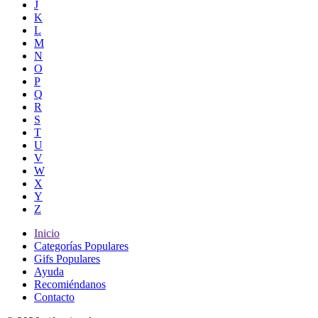
J
K
L
M
N
O
P
Q
R
S
T
U
V
W
X
Y
Z
Inicio
Categorías Populares
Gifs Populares
Ayuda
Recomiéndanos
Contacto