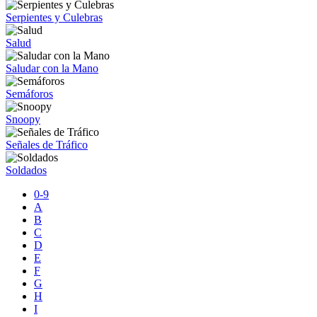
Serpientes y Culebras
Salud
Saludar con la Mano
Semáforos
Snoopy
Señales de Tráfico
Soldados
0-9
A
B
C
D
E
F
G
H
I