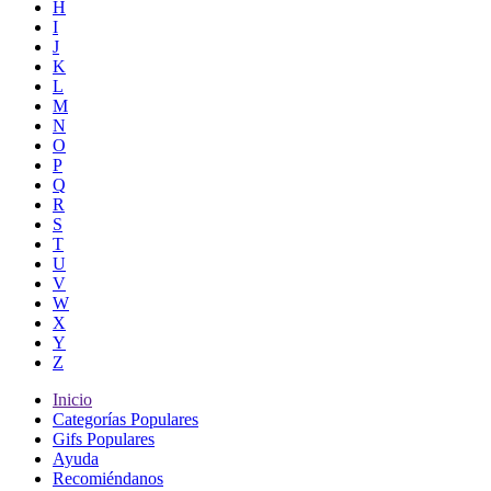
H
I
J
K
L
M
N
O
P
Q
R
S
T
U
V
W
X
Y
Z
Inicio
Categorías Populares
Gifs Populares
Ayuda
Recomiéndanos