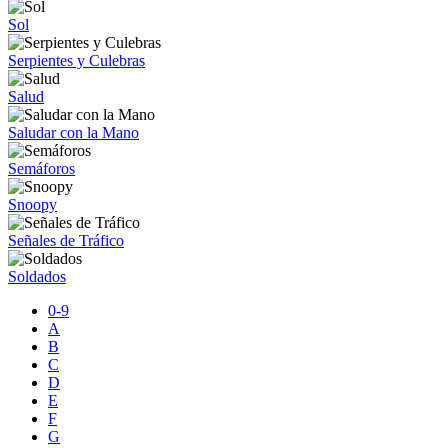
Sol
Serpientes y Culebras
Salud
Saludar con la Mano
Semáforos
Snoopy
Señales de Tráfico
Soldados
0-9
A
B
C
D
E
F
G