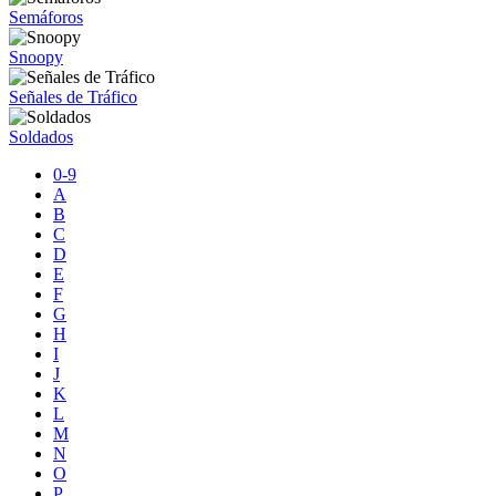
Semáforos
Snoopy
Señales de Tráfico
Soldados
0-9
A
B
C
D
E
F
G
H
I
J
K
L
M
N
O
P