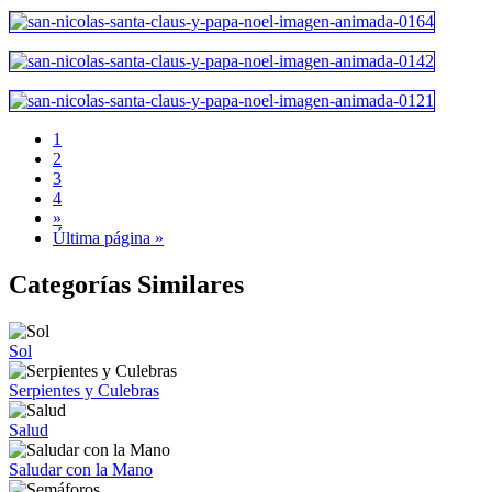
1
2
3
4
»
Última página »
Categorías Similares
Sol
Serpientes y Culebras
Salud
Saludar con la Mano