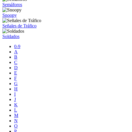
Semáforos
Snoopy
Señales de Tráfico
Soldados
0-9
A
B
C
D
E
F
G
H
I
J
K
L
M
N
O
P