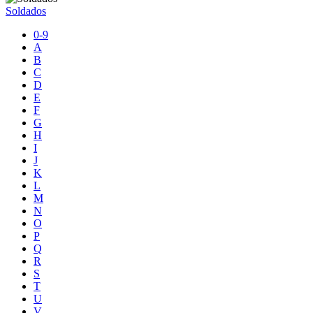
Soldados
0-9
A
B
C
D
E
F
G
H
I
J
K
L
M
N
O
P
Q
R
S
T
U
V